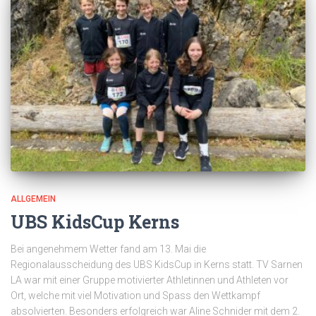
ALLGEMEIN
UBS KidsCup Kerns
Bei angenehmem Wetter fand am 13. Mai die
Regionalausscheidung des UBS KidsCup in Kerns statt. TV Sarnen
LA war mit einer Gruppe motivierter Athletinnen und Athleten vor
Ort, welche mit viel Motivation und Spass den Wettkampf
absolvierten. Besonders erfolgreich war Aline Schnider mit dem 2.