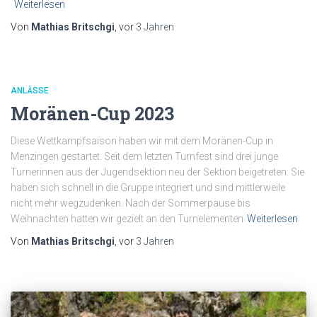
Weiterlesen
Von
Mathias Britschgi
, vor
3 Jahren
ANLÄSSE
Moränen-Cup 2023
Diese Wettkampfsaison haben wir mit dem Moränen-Cup in
Menzingen gestartet. Seit dem letzten Turnfest sind drei junge
Turnerinnen aus der Jugendsektion neu der Sektion beigetreten. Sie
haben sich schnell in die Gruppe integriert und sind mittlerweile
nicht mehr wegzudenken. Nach der Sommerpause bis
Weihnachten hatten wir gezielt an den Turnelementen
Weiterlesen
Von
Mathias Britschgi
, vor
3 Jahren