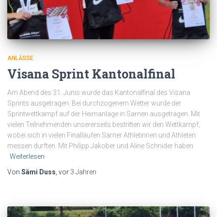
ANLÄSSE
Visana Sprint Kantonalfinal
Am Abend des 31. Junis wurde das Kantonalfinal des Visana
Sprints ausgetragen. Bei durchzogenem Wetter wurde der
Sprintwettkampf auf der Heimanlage in Sarnen ausgetragen. Mit
vielen Teilnehmenden unsererseits bestritten wir den Wettkampf,
wobei sich in vielen Finalläufen Sarner Athletinnen und Athleten
messen durften. Mit Philipp Jakober und Aline Schnider haben
Weiterlesen
Von
Sämi Duss
, vor
3 Jahren