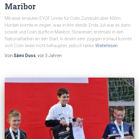
Maribor
Mit einer erneuten EYOF Limite für Colin Zumbühl über 400m
Hürden konnte er zeigen, was in ihm steckt. Ende Juli war es dann
soweit und Colin durfte in Maribor, Slowenien, erstmals in den
Nationalfarben an den Start. In einem sehr zügigen Vorlauf konnte
sich Colin leider nicht behaupten, jedoch tanke
Weiterlesen
Von
Sämi Duss
, vor
3 Jahren