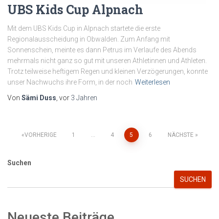
UBS Kids Cup Alpnach
Mit dem UBS Kids Cup in Alpnach startete die erste
Regionalausscheidung in Obwalden. Zum Anfang mit
Sonnenschein, meinte es dann Petrus im Verlaufe des Abends
mehrmals nicht ganz so gut mit unseren Athletinnen und Athleten.
Trotz teilweise heftigem Regen und kleinen Verzögerungen, konnte
unser Nachwuchs ihre Form, in der noch
Weiterlesen
Von
Sämi Duss
, vor
3 Jahren
Seitennummerierung
VORHERIGE
1
…
4
5
6
NÄCHSTE
der
Suchen
Beiträge
SUCHEN
Neueste Beiträge