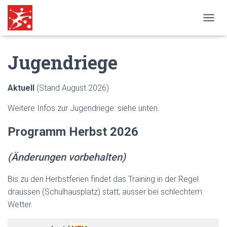
N
A
V
Jugendriege
I
G
A
T
Aktuell
(Stand August 2026)
I
O
Weitere Infos zur Jugendriege: siehe unten.
N
U
Programm Herbst 2026
M
S
C
(Änderungen vorbehalten)
H
A
Bis zu den Herbstferien findet das Training in der Regel
L
T
draussen (Schulhausplatz) statt; ausser bei schlechtem
E
Wetter.
N