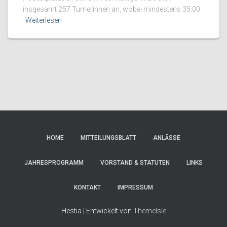
insgesamt 257 Turnerinnen an, wobei mindestens 35.00
Weiterlesen
HOME
MITTEILUNGSBLATT
ANLÄSSE
JAHRESPROGRAMM
VORSTAND & STATUTEN
LINKS
KONTAKT
IMPRESSUM
Hestia | Entwickelt von
ThemeIsle