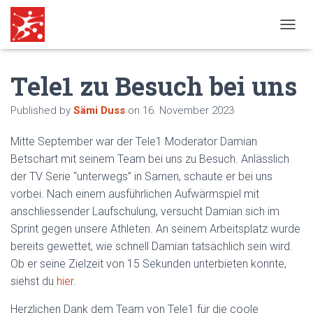
N
A
V
Tele1 zu Besuch bei uns
I
G
A
Published by
Sämi Duss
on
16. November 2023
T
I
Mitte September war der Tele1 Moderator Damian
O
N
Betschart mit seinem Team bei uns zu Besuch. Anlässlich
U
der TV Serie “unterwegs” in Sarnen, schaute er bei uns
M
vorbei. Nach einem ausführlichen Aufwärmspiel mit
S
C
anschliessender Laufschulung, versucht Damian sich im
H
Sprint gegen unsere Athleten. An seinem Arbeitsplatz wurde
A
bereits gewettet, wie schnell Damian tatsächlich sein wird.
L
T
Ob er seine Zielzeit von 15 Sekunden unterbieten konnte,
E
siehst du
hier
.
N
Herzlichen Dank dem Team von Tele1 für die coole